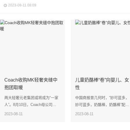
2023-08-11 08:09
Coach收购MK轻奢夹缝中
儿童奶酪棒“卷”向婴儿、女
抱团取暖
性
两大轻奢元老集团或将成为“一家
中国商报曾几何时，“妙可蓝多，
人”。8月10日，Coach母公司
妙可蓝多，奶酪棒，奶酪棒”配着
Tap...
《两只老虎...
2023-08-11
2023-08-11