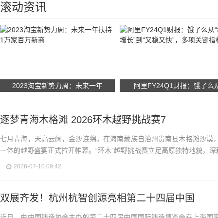
滚动资讯
2023淘宝新势力周：未来一年
阿里FY24Q1财报：饿了么
逐梦青海木格滩 2026环木越野挑战赛7
七月青海，天高云阔，金沙连绵。在海南藏族自治州贵南县木格滩沙漠
一体的越野盛宴正式拉开帷幕。“环木”越野挑战赛立足高原独特地貌，深耕.
2026-07-10 09:42
双展齐发！杭州杭智创源亮相第二十四届中国
近日，由中国铸造协会主办的第二十四届中国国际铸造博览会在上海国