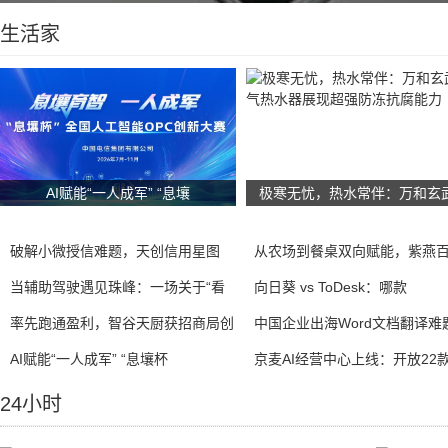
生活家
AI赋能“一人成军” “息壤
极寒无忧，热水常伴：万和玄
破解小微授信难题，天创信用星图
从农场到餐桌双向赋能，紫燕
当辅助驾驶遇见珠峰：一场关于“看
向日葵 vs ToDesk：哪款
率先跑通盈利，智谷天厨获招商局创
中国企业出海Word文档翻译难
AI赋能“一人成军” “息壤杯
京麦AI经营中心上线：开放22
24小时